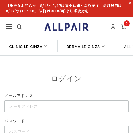
【重要なお知らせ】8/13〜8/17は夏季休業となります｜最終出荷は
8/12(水)13：00。 以降は8/18(月)より順次対応
0
CLINIC LE GINZA
DERMA LE GINZA
ALL
ログイン
メールアドレス
パスワード