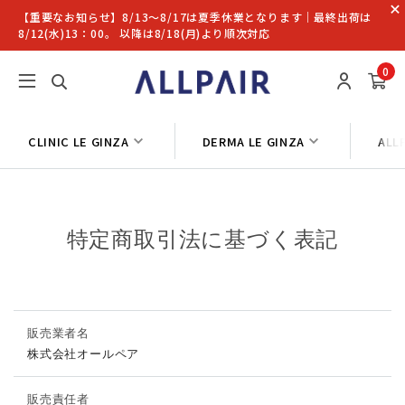
【重要なお知らせ】8/13〜8/17は夏季休業となります｜最終出荷は
8/12(水)13：00。 以降は8/18(月)より順次対応
0
CLINIC LE GINZA
DERMA LE GINZA
ALL
特定商取引法に基づく表記
販売業者名
株式会社オールペア
販売責任者