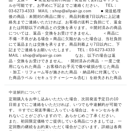
ルが可能です。お早めに下記までご連絡ください。 TEL：
03-6273-4333 MAIL：shop@allpair-jp.com ■ 発送処理
後の商品：未開封の商品に限り、商品到着後7日以内に上記連
絡先までご連絡いただければ、お客様の送料ご負担にて、返金
または同額以下の商品との交換を承ります。※開封済みの商品
については、返品・交換をお受けできません。 ＜商品に
不備・不良がある場合＞商品に欠陥があった場合は、当社負担
にて返品または交換を承ります。商品到着より7日以内に、下
記までご連絡をお願いいたします。 TEL：03-6273-4333
MAIL：shop@allpair-jp.com なお、以下の場合は返
品・交換をお受けできません。 ・開封済みの商品 ・一度ご使
用になられた商品 ・お客様のお手元で傷や破損が生じた商品
・加工・リフォーム等が施された商品 ・納品時に付属してい
た商品ラベル（セキュリティーシール含む）を紛失された商品
中途解約について
定期購入をお申し込みいただいた場合、次回発送予定日の10
日前までにご連絡をいただければ、いつでも中途解約が可能で
す。 ※すでに発送準備に入っている場合は、キャンセルを承
れないことがございますので、あらかじめご了承ください。
また、初回限定価格でご提供している商品につきましては、一
定回数の継続をお約束いただく場合がございます。詳細は各商