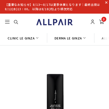
【重要なお知らせ】8/13〜8/17は夏季休業となります｜最終出荷は
8/12(水)13：00。 以降は8/18(月)より順次対応
0
CLINIC LE GINZA
DERMA LE GINZA
ALL