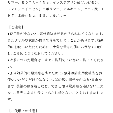
リマー、ＥＤＴＡ－４Ｎａ、イソステアリン酸ソルビタン、
（ＶＰ／エイコセン）コポリマー、アルギニン、クエン酸、Ｂ
ＨＴ、水酸化Ｎａ、ＢＧ、カルボマー
【ご注意】
●使用量が少ないと､紫外線防止効果が得られにくくなります｡
またタオルや衣服が擦れて落ちてしまうことがあります｡効果
的にお使いいただくために、十分な量をお肌にムラなくのば
し､こまめにつけなおしてください。
●衣服についた場合は、すぐに洗剤でていねいに洗ってくださ
い。
●より効果的に紫外線を防ぐために､紫外線防止用化粧品をお
使いいただくだけではなく､つばの広い帽子をかぶる･日傘を
さす･長袖の服を着るなど、できる限り紫外線を浴びない工夫
をし､日光にあまり長くさらされ続けないことをおすすめしま
す。
【ご使用上の注意】