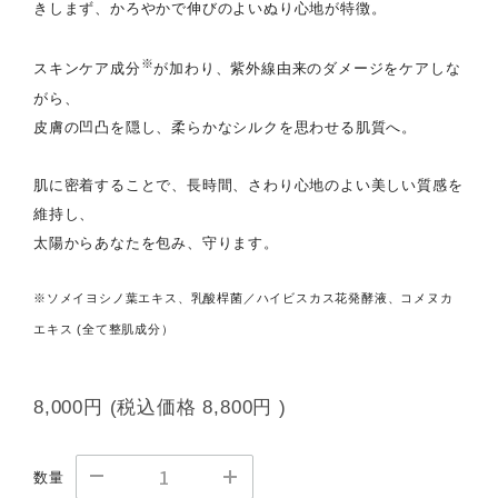
きしまず、かろやかで伸びのよいぬり心地が特徴。
※
スキンケア成分
が加わり、紫外線由来のダメージをケアしな
がら、
皮膚の凹凸を隠し、柔らかなシルクを思わせる肌質へ。
肌に密着することで、長時間、さわり心地のよい美しい質感を
維持し、
太陽からあなたを包み、守ります。
※ソメイヨシノ葉エキス、乳酸桿菌／ハイビスカス花発酵液、コメヌカ
エキス (全て整肌成分）
8,000円
(税込価格
8,800円
)
数量