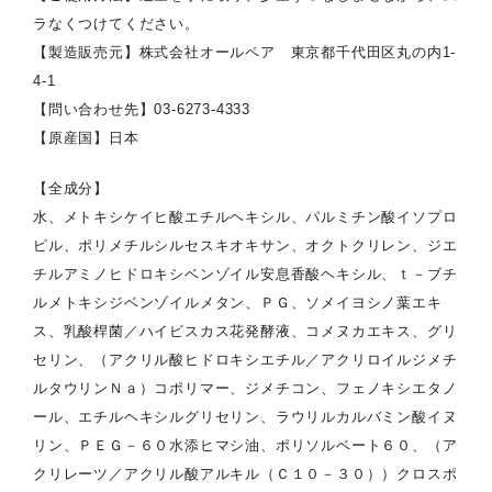
ラなくつけてください。
【製造販売元】株式会社オールペア 東京都千代田区丸の内1-
4-1
【問い合わせ先】03-6273-4333
【原産国】日本
【全成分】
水、メトキシケイヒ酸エチルヘキシル、パルミチン酸イソプロ
ピル、ポリメチルシルセスキオキサン、オクトクリレン、ジエ
チルアミノヒドロキシベンゾイル安息香酸ヘキシル、ｔ－ブチ
ルメトキシジベンゾイルメタン、ＰＧ、ソメイヨシノ葉エキ
ス、乳酸桿菌／ハイビスカス花発酵液、コメヌカエキス、グリ
セリン、（アクリル酸ヒドロキシエチル／アクリロイルジメチ
ルタウリンＮａ）コポリマー、ジメチコン、フェノキシエタノ
ール、エチルヘキシルグリセリン、ラウリルカルバミン酸イヌ
リン、ＰＥＧ－６０水添ヒマシ油、ポリソルベート６０、（ア
クリレーツ／アクリル酸アルキル（Ｃ１０－３０））クロスポ