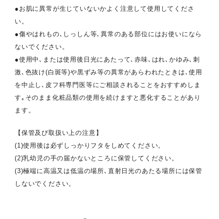
●お肌に異常が生じていないかよく注意して使用してくださ
い。
●傷やはれもの､しっしん等､異常のある部位にはお使いになら
ないでください。
●使用中､または使用後日光にあたって､赤味､はれ､かゆみ､刺
激､色抜け(白斑等)や黒ずみ等の異常があらわれたときは､使用
を中止し､皮フ科専門医等にご相談されることをおすすめしま
す｡そのまま化粧品類の使用を続けますと悪化することがあり
ます。
【保管及び取扱い上の注意】
(1)使用後は必ずしっかりフタをしめてください。
(2)乳幼児の手の届かないところに保管してください。
(3)極端に高温又は低温の場所､直射日光のあたる場所には保管
しないでください。