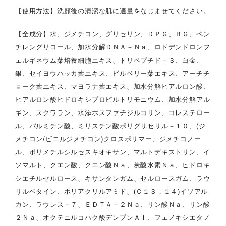
【使用方法】洗顔後の清潔な肌に適量をなじませてください。
【全成分】水、ジメチコン、グリセリン、ＤＰＧ、ＢＧ、ペン
チレングリコール、加水分解ＤＮＡ－Ｎａ、ロドデンドロンフ
ェルギネウム葉培養細胞エキス、トリペプチド－３、白金、
銀、セイヨウハッカ葉エキス、ビルベリー葉エキス、アーチチ
ョーク葉エキス、マヨラナ葉エキス、加水分解ヒアルロン酸、
ヒアルロン酸ヒドロキシプロピルトリモニウム、加水分解アル
ギン、スクワラン、水添ホスファチジルコリン、コレステロー
ル、パルミチン酸、ミリスチン酸ポリグリセリル－１０、(ジ
メチコン/ビニルジメチコン)クロスポリマー、ジメチコノー
ル、ポリメチルシルセスキオキサン、マルトデキストリン、イ
ソマルト、クエン酸、クエン酸Ｎａ、炭酸水素Ｎａ、ヒドロキ
シエチルセルロース、キサンタンガム、セルロースガム、ラウ
リルベタイン、ポリアクリルアミド、(Ｃ１３，１４)イソアル
カン、ラウレス－７、ＥＤＴＡ－２Ｎａ、リン酸Ｎａ、リン酸
２Ｎａ、オクテニルコハク酸デンプンＡＩ、フェノキシエタノ