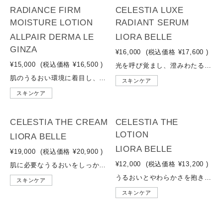
NEW
RADIANCE FIRM
CELESTIA LUXE
MOISTURE LOTION
RADIANT SERUM
ALLPAIR DERMA LE
LIORA BELLE
GINZA
¥16,000
(税込価格
¥17,600
)
¥15,000
(税込価格
¥16,500
)
光を呼び覚まし、澄みわたる。本来の美しさを再生※1する、一滴の贅沢。あふれる美容情報から解き放たれ、あなたの肌が持つ「真実の輝き」へ。LIORA BELLEが掲げる『再生美容』とは、私たちが元々兼ね備えている、内側から発光するような美しさを呼び覚ますこと。肌の内部構造※2を見つめる先端の美容成分※3を凝縮したセラムが、まろやかに広がり、吸い付くように馴染む高貴なテクスチャーとともに、澄みわたる肌印象を叶えます。日々、自分自身と静かに対話する至福のトリートメントタイムを、その肌に。※1 元々兼ね備えている美しさを、日々のケアで健やかに保つこと ※2 角層のこと ※3 保湿、整肌成分のこと
肌のうるおい環境に着目し、角層までみずみずしさを届ける“受け入れやすさ”設計のモイスチャーローション。「肌水脈」※1に着目し、セラミド類似成分※2・ナイアシンアミド※3などをバランスよく配合。さらにナノ乳化技術による心地よい浸透感※4により、乾燥で乱れやすい肌を整えてキメをととのえ、しっとり感を保ちながら次のスキンケアのなじみもサポートします。※1 角層のうるおいが「抱え込み・ムラなく行き渡り・保たれる」状態を目指した設計思想 ※2 グルコシルセラミド（保湿成分として） ※3 保湿・整肌成分として ※4 角層まで
スキンケア
スキンケア
CELESTIA THE CREAM
CELESTIA THE
LOTION
LIORA BELLE
LIORA BELLE
¥19,000
(税込価格
¥20,900
)
¥12,000
(税込価格
¥13,200
)
肌に必要なうるおいをしっかりと抱え込み、乾燥によるゆらぎを防ぐ高保湿クリーム。なめらかな感触で肌に密着し、うるおいのヴェールが長時間しっとりとした肌印象をキープします。肌のうるおいバランスを整えることで、乾燥による肌荒れやキメの乱れを防ぎ、ハリ・つやのある肌へ。日中の外的刺激から肌を守りながら、夜の集中ケアとしても活躍。まるでシルクのようなやわらかさと密封感が肌を包みこみ、翌朝までしっとり感が続きます。
うるおいとやわらかさを抱きこむ、光をまとうような肌印象へ。やさしいうるおいが浸透※1し、乾燥による肌のこわばりをやわらげる化粧水。 PDRN※2や植物由来の整肌成分や保湿成分をバランスよく配合し、肌のすみずみまで水分を届けてキープ。しっとりとなめらかな感触で、次に使うスキンケアのなじみをサポートします。乾燥しがちな肌にも心地よくなじみ、うるおいに満ちたハリ感のある印象へ。朝晩のスキンケアタイムに、肌と心をととのえる1本です。※1 角層まで ※2 加水分解DNA-Na
スキンケア
スキンケア