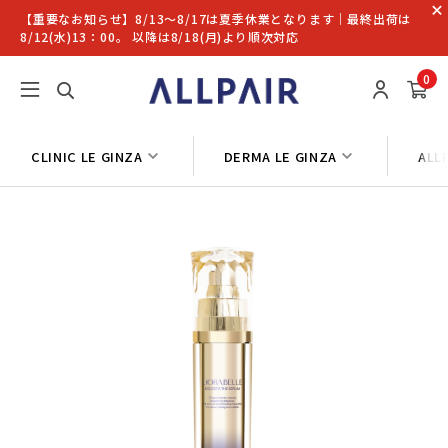
【重要なお知らせ】8/13〜8/17は夏季休業となります｜最終出荷は
8/12(水)13：00。 以降は8/18(月)より順次対応
0
CLINIC LE GINZA
DERMA LE GINZA
ALL