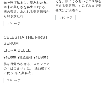
えを。肌にうるおいとハリ感を
光を呼び覚まし、澄みわたる。
与える美容液。すみずみまで美
本来の美しさを再生※1する、一
容成分が浸透※し...
滴の贅沢。あふれる美容情報か
ら解き放たれ、...
スキンケア
スキンケア
CELESTIA THE FIRST
SERUM
LIORA BELLE
¥45,000
(税込価格
¥49,500
)
肌を目覚めさせる、スキンケア
の「はじまり」に。 洗顔後すぐ
に使う“導入美容液”。...
スキンケア