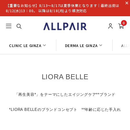
【重要なお知らせ】8/13〜8/17は夏季休業となります｜最終出荷は
8/12(水)13：00。 以降は8/18(月)より順次対応
0
CLINIC LE GINZA
DERMA LE GINZA
ALL
LIORA BELLE
「再生美容*」をテーマにしたエイジングケア**ブランド
*LIORA BELLEのブランドコンセプト **年齢に応じた手入れ