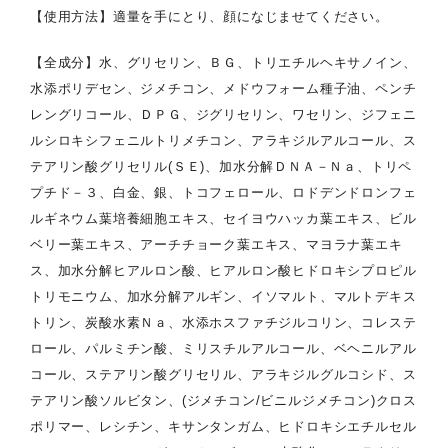
【使用方法】適量を手にとり、顔になじませてください。
【全成分】水、グリセリン、ＢＧ、トリエチルヘキサノイン、
水添ポリデセン、ジメチコン、メドウフォーム種子油、ペンチ
レングリコール、ＤＰＧ、ジグリセリン、ワセリン、ジフェニ
ルシロキシフェニルトリメチコン、アラキジルアルコール、ス
テアリン酸グリセリル(ＳＥ)、加水分解ＤＮＡ－Ｎａ、トリペ
プチド－３、白金、銀、トコフェロール、ロドデンドロンフェ
ルギネウム葉培養細胞エキス、セイヨウハッカ葉エキス、ビル
ベリー葉エキス、アーチチョーク葉エキス、マヨラナ葉エキ
ス、加水分解ヒアルロン酸、ヒアルロン酸ヒドロキシプロピル
トリモニウム、加水分解アルギン、イソマルト、マルトデキス
トリン、炭酸水素Ｎａ、水添ホスファチジルコリン、コレステ
ロール、パルミチン酸、ミリスチルアルコール、ベヘニルアル
コール、ステアリン酸グリセリル、アラキジルグルコシド、ス
テアリン酸ソルビタン、(ジメチコン/ビニルジメチコン)クロス
ポリマー、レシチン、キサンタンガム、ヒドロキシエチルセル