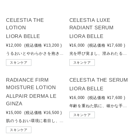
NEW
CELESTIA THE
CELESTIA LUXE
LOTION
RADIANT SERUM
LIORA BELLE
LIORA BELLE
¥12,000
(税込価格
¥13,200
)
¥16,000
(税込価格
¥17,600
)
うるおいとやわらかさを抱きこむ、光をまとうような肌印象へ。やさしいうるおいが浸透※1し、乾燥による肌のこわばりをやわらげる化粧水。 PDRN※2や植物由来の整肌成分や保湿成分をバランスよく配合し、肌のすみずみまで水分を届けてキープ。しっとりとなめらかな感触で、次に使うスキンケアのなじみをサポートします。乾燥しがちな肌にも心地よくなじみ、うるおいに満ちたハリ感のある印象へ。朝晩のスキンケアタイムに、肌と心をととのえる1本です。※1 角層まで ※2 加水分解DNA-Na
光を呼び覚まし、澄みわたる。本来の美しさを再生※1する、一滴の贅沢。あふれる美容情報から解き放たれ、あなたの肌が持つ「真実の輝き」へ。LIORA BELLEが掲げる『再生美容』とは、私たちが元々兼ね備えている、内側から発光するような美しさを呼び覚ますこと。肌の内部構造※2を見つめる先端の美容成分※3を凝縮したセラムが、まろやかに広がり、吸い付くように馴染む高貴なテクスチャーとともに、澄みわたる肌印象を叶えます。日々、自分自身と静かに対話する至福のトリートメントタイムを、その肌に。※1 元々兼ね備えている美しさを、日々のケアで健やかに保つこと ※2 角層のこと ※3 保湿、整肌成分のこと
スキンケア
スキンケア
RADIANCE FIRM
CELESTIA THE SERUM
MOISTURE LOTION
LIORA BELLE
ALLPAIR DERMA LE
¥16,000
(税込価格
¥17,600
)
GINZA
年齢を重ねた肌に、確かな手応えを。肌にうるおいとハリ感を与える美容液。すみずみまで美容成分が浸透※し、やわらかくなめらかな肌に導きます。肌のキメを整え、透明感のある健やかな肌印象へ。年齢による肌のゆらぎにアプローチし、いきいきとした印象へと導きます。※角層まで
¥15,000
(税込価格
¥16,500
)
スキンケア
肌のうるおい環境に着目し、角層までみずみずしさを届ける“受け入れやすさ”設計のモイスチャーローション。「肌水脈」※1に着目し、セラミド類似成分※2・ナイアシンアミド※3などをバランスよく配合。さらにナノ乳化技術による心地よい浸透感※4により、乾燥で乱れやすい肌を整えてキメをととのえ、しっとり感を保ちながら次のスキンケアのなじみもサポートします。※1 角層のうるおいが「抱え込み・ムラなく行き渡り・保たれる」状態を目指した設計思想 ※2 グルコシルセラミド（保湿成分として） ※3 保湿・整肌成分として ※4 角層まで
スキンケア