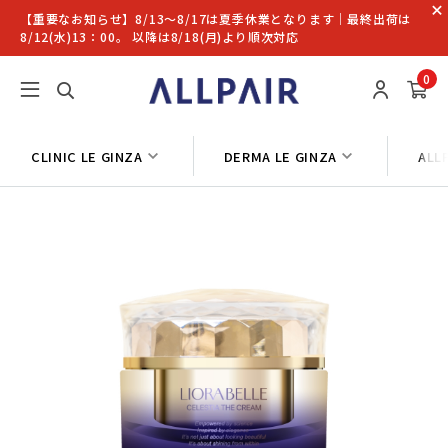
【重要なお知らせ】8/13〜8/17は夏季休業となります｜最終出荷は
8/12(水)13：00。 以降は8/18(月)より順次対応
0
CLINIC LE GINZA
DERMA LE GINZA
ALL