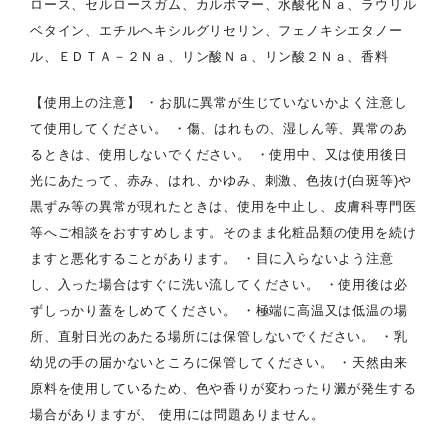
ロース、セルロースガム、カルボマー、水酸化Ｎａ、ラウリル
ベタイン、エチルヘキシルグリセリン、フェノキシエタノー
ル、ＥＤＴＡ－２Ｎａ、リン酸Ｎａ、リン酸２Ｎａ、香料
【使用上の注意】 ・お肌に異常が生じていないかよく注意し
て使用してください。 ・傷、はれもの、湿しん等、異常のあ
るときは、使用しないでください。 ・使用中、又は使用後日
光にあたって、赤み、はれ、かゆみ、刺激、色抜け(白斑等)や
黒ずみ等の異常が現れたときは、使用を中止し、皮膚科専門医
等へご相談をおすすめします。そのまま化粧品類の使用を続け
ますと悪化することがあります。 ・目に入らないよう注意
し、入った場合はすぐに洗い流してください。 ・使用後は必
ずしっかり蓋をしめてください。 ・極端に高温又は低温の場
所、直射日光のあたる場所には保管しないでください。 ・乳
幼児の手の届かないところに保管してください。 ・天然由来
原料を使用しているため、色や香りが変わったり澱が発生する
場合がありますが、 使用には問題ありません。