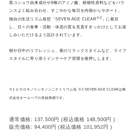
黒コショウ由来成分や9種のアミノ酸、植物性原料などをバラ
ンスよく組み合わせ、すこやかな毎日を内側からサポート。
※2
独自の生活リズム発想「SEVEN AGE CLEAR
」に着目
し、日々の食事・活動・休息の質を見直すきっかけとしてお楽
しみいただけるよう設計されています。
朝や日中のリフレッシュ、夜のリラックスタイムなど、ライフ
スタイルに寄り添うインナーケア習慣を後押しします。
※1 ピロロキノリンキノン二ナトリウム塩 ※2 SEVEN AGE CLEARは株
式会社オールペアの登録商標です。
通常価格:
137,500円
(税込価格
148,500円
)
販売価格:
94,400円
(税込価格
101,952円
)