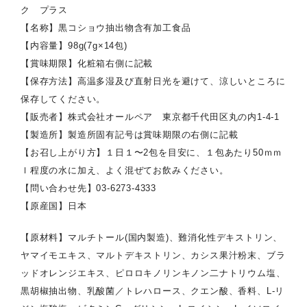
ク プラス
【名称】黒コショウ抽出物含有加工食品
【内容量】98g(7g×14包)
【賞味期限】化粧箱右側に記載
【保存方法】高温多湿及び直射日光を避けて、涼しいところに
保存してください。
【販売者】株式会社オールペア 東京都千代田区丸の内1-4-1
【製造所】製造所固有記号は賞味期限の右側に記載
【お召し上がり方】１日１〜2包を目安に、１包あたり50ｍｍ
ｌ程度の水に加え、よく混ぜてお飲みください。
【問い合わせ先】03-6273-4333
【原産国】日本
【原材料】マルチトール(国内製造)、難消化性デキストリン、
ヤマイモエキス、マルトデキストリン、カシス果汁粉末、ブラ
ッドオレンジエキス、ピロロキノリンキノン二ナトリウム塩、
黒胡椒抽出物、乳酸菌／トレハロース、クエン酸、香料、L-リ