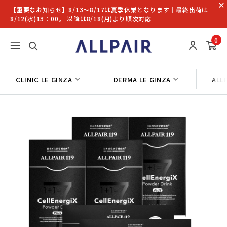
【重要なお知らせ】8/13〜8/17は夏季休業となります｜最終出荷は
8/12(水)13：00。 以降は8/18(月)より順次対応
0
CLINIC LE GINZA
DERMA LE GINZA
ALL