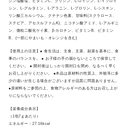
ジン塩酸塩、ビタミンC、グリシン、L-ロイシン、L-イソロイ
シン、L-グルタミン、L-アラニン、L-プロリン、L-シスチン、
リン酸三カルシウム、クチナシ色素、甘味料(スクラロース、
ステビア、アセスルファムK)、ニコチン酸アミド、L-アルギニ
ン、微粒二酸化ケイ素、β-カロチン、ビタミンB、ビタミン
B、(一部にやまいも・オレンジを含む)
【使用上の注意】● 食生活は、主食、主菜、副菜を基本に、食
事のバランスを。 ● お子様の手の届かないところで保管して
ください。 ● 開封後はしっかり開封口を閉め、なるべく早く
お召し上がりください。 ●本品は原材料の性質上、外観等に多
少の違いが生じる場合がございますが品質に問題ありません。
●原材料をご参照の上、食物アレルギーのある方はお召し上が
りにならないでください。
【栄養成分表示】
（1包7ｇあたり）
エネルギー：27.16kcal